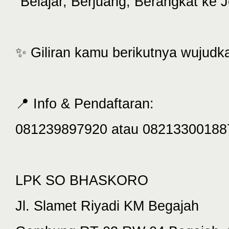
"Belajar, Berjuang, Berangkat ke 
✨ Giliran kamu berikutnya wujudka
📍 Info & Pendaftaran:
081239897920 atau 08213300188
LPK SO BHASKORO
Jl. Slamet Riyadi KM Begajah