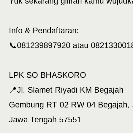
Yuk sekarang giliran kamu wujudka
Info & Pendaftaran:
📞081239897920 atau 082133001
LPK SO BHASKORO
📍Jl. Slamet Riyadi KM Begajah
Gembung RT 02 RW 04 Begajah, 
Jawa Tengah 57551