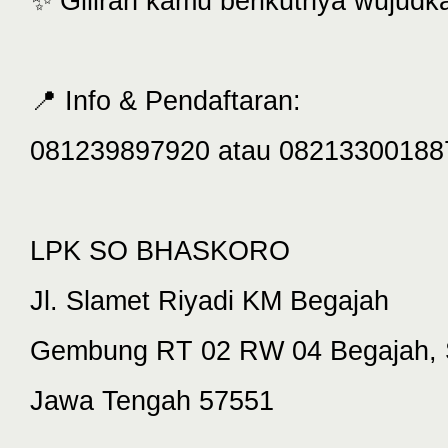
✨ Giliran kamu berikutnya wujudka
📍 Info & Pendaftaran:
081239897920 atau 08213300188
LPK SO BHASKORO
Jl. Slamet Riyadi KM Begajah
Gembung RT 02 RW 04 Begajah, 
Jawa Tengah 57551