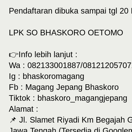
Pendaftaran dibuka sampai tgl 20
LPK SO BHASKORO OETOMO
👉Info lebih lanjut :
Wa : 082133001887/08121205707
Ig : bhaskoromagang
Fb : Magang Jepang Bhaskoro
Tiktok : bhaskoro_magangjepang
Alamat :
📌 Jl. Slamet Riyadi Km Begajah
Jawa Tengah (Tersedia di Google