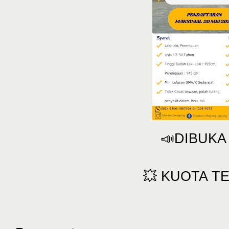
📣DIBUKA
💥 KUOTA T